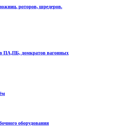
ножниц, роторов, шредеров.
ов ПА,ПБ, домкратов вагонных
ём
бочного оборудования