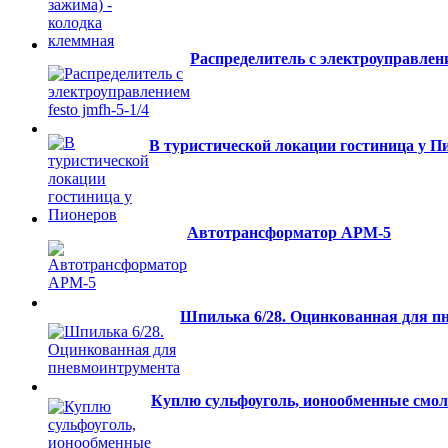
Распределитель с электроуправление
В туристической локации гостиница у П
Автотрансформатор АРМ-5
Шпилька 6/28. Оцинкованная для п
Куплю сульфоуголь, ионообменные смо