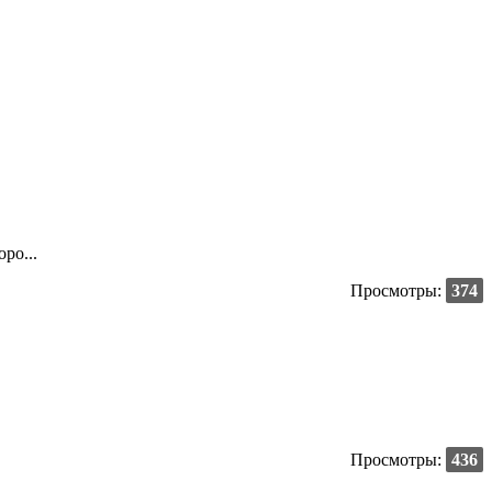
ро...
Просмотры:
374
Просмотры:
436