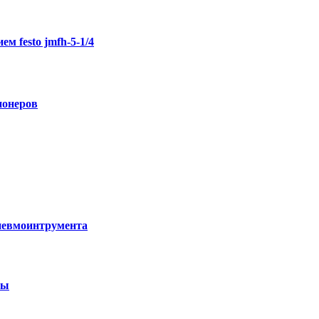
м festo jmfh-5-1/4
ионеров
невмоинтрумента
лы