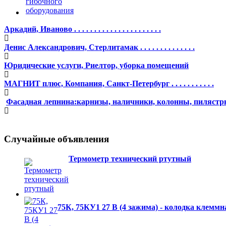
Аркадий, Иваново . . . . . . . . . . . . . . . . . . . . . .
Денис Александрович, Стерлитамак . . . . . . . . . . . . . .
Юридические услуги, Риелтор, уборка помещений
МАГНИТ плюс, Компания, Санкт-Петербург . . . . . . . . . . .
Фасадная лепнина:карнизы, наличники, колонны, пилястр
Случайные объявления
Термометр технический ртутный
75К, 75КУ1 27 В (4 зажима) - колодка клеммн