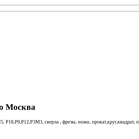
го Москва
, Р18,Р9,Р12,Р3М3, сверла , фрезы, ножи, прокат,круг,квадрат,