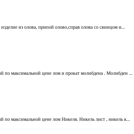
 изделие из олова, припой олово,справ олова со свинцом и...
й по максимальной цене лом и прокат молибдена . Молибден ...
й по максимальной цене лом Никеля. Никель лист , никель к...