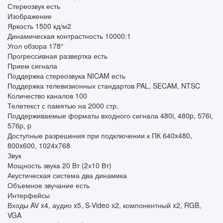
Стереозвук есть
Изображение
Яркость 1500 кд/м2
Динамическая контрастность 10000:1
Угол обзора 178°
Прогрессивная развертка есть
Прием сигнала
Поддержка стереозвука NICAM есть
Поддержка телевизионных стандартов PAL, SECAM, NTSC
Количество каналов 100
Телетекст с памятью на 2000 стр.
Поддерживаемые форматы входного сигнала 480i, 480p, 576i,
576p, p
Доступные разрешения при подключении к ПК 640x480,
800x600, 1024x768
Звук
Мощность звука 20 Вт (2х10 Вт)
Акустическая система два динамика
Объемное звучание есть
Интерфейсы
Входы AV x4, аудио x5, S-Video x2, компонентный x2, RGB,
VGA