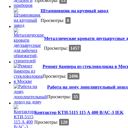
Просмотры:
13
Штамповщик на крупный завод
Просмотры:
8
Металлические кровати двухъярусные д
Просмотры:
1457
Ремонт бампера из стекловолокна в Мос
Просмотры:
2496
Работа на дому, дополнительный доход
Просмотры:
35
Контактор КТИ-5115 115 А 400 В/АС-3 IEK
Просмотры:
120