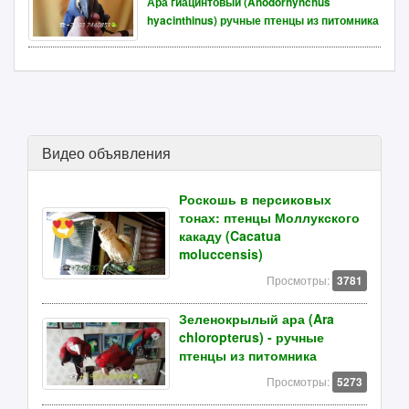
Ара гиацинтовый (Anodorhynchus
hyacinthinus) ручные птенцы из питомника
Видео объявления
Роскошь в персиковых
тонах: птенцы Моллукского
какаду (Cacatua
moluccensis)
Просмотры:
3781
Зеленокрылый ара (Ara
chloropterus) - ручные
птенцы из питомника
Просмотры:
5273