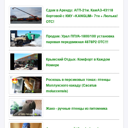
Сдам в Аренду: АГП-21м. КамАЗ-43118
бортовой с КМУ «KANGLIM» 7тн + Люлька!
ОТС!
Продам: Урал ППУА-1800/100 установка
паровая передвижная 4878Р2 ОТС!!!
Крымский Отдых: Комфорт в Каждом
Номере
Роскошь в персиковых тонах: птенцы
Моллукского какаду (Cacatua
moluccensis)
Жако - ручные птенцы из питомника