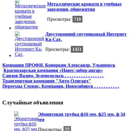
Металлические кровати в учебные
заведения, общежития
Просмотры:
710
Двусторонний спутниковый Интернет
Ка-Сат.
Просмотры:
1451
Компания ПРОФИ, Коноркин Александр, Ульяновск
Краснодарская компания «Навес-забор-ангар»
Саидов Вадим, Зеленодольск . . . . . . . . . . . . . . . . .
Транспортная компания "Авто Олигарх"
Переезды Сервис, Компания, Новосибирск . . . . . . . . . . .
Случайные объявления
Эбонитовая трубка ф16 мм, ф25 мм, ф 34
мм
Просмотры:
77