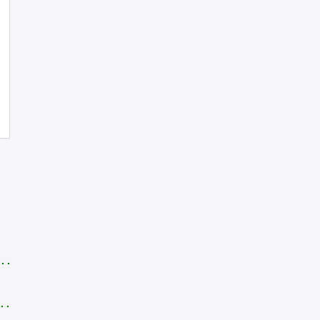
. .
 .