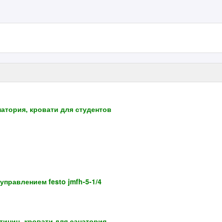
атория, кровати для студентов
правлением festo jmfh-5-1/4
тиниц, кровати для санатория