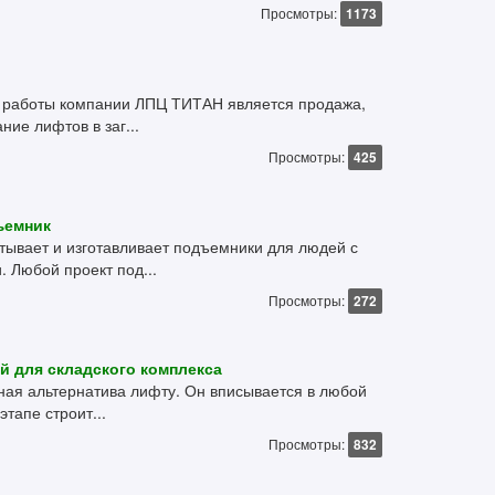
Просмотры:
1173
 работы компании ЛПЦ ТИТАН является продажа,
ние лифтов в заг...
Просмотры:
425
ъемник
ывает и изготавливает подъемники для людей с
 Любой проект под...
Просмотры:
272
й для складского комплекса
ная альтернатива лифту. Он вписывается в любой
тапе строит...
Просмотры:
832