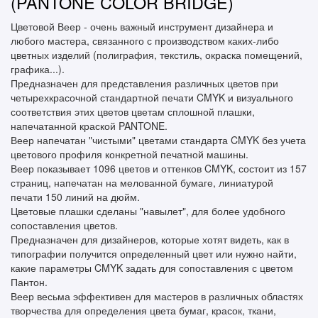
(PANTONE COLOR BRIDGE)
Цветовой Веер - очень важный инструмент дизайнера и
любого мастера, связанного с производством каких-либо
цветных изделий (полиграфия, текстиль, окраска помещений,
графика...).
Предназначен для представления различных цветов при
четырехкрасочной стандартной печати CMYK и визуального
соответствия этих цветов цветам сплошной плашки,
напечатанной краской PANTONE.
Веер напечатан "чистыми" цветами стандарта CMYK без учета
цветового профиля конкретной печатной машины.
Веер показывает 1096 цветов и оттенков CMYK, состоит из 157
страниц, напечатан на мелованной бумаге, линиатурой
печати 150 линий на дюйм.
Цветовые плашки сделаны "навылет", для более удобного
сопоставления цветов.
Предназначен для дизайнеров, которые хотят видеть, как в
типографии получится определенный цвет или нужно найти,
какие параметры CMYK задать для сопоставления с цветом
Пантон.
Веер весьма эффективен для мастеров в различных областях
творчества для определения цвета бумаг, красок, ткани,