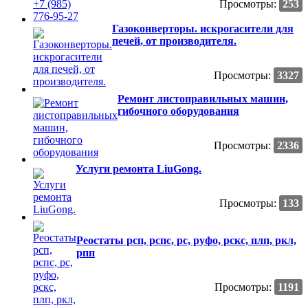
Просмотры:
253
Газоконверторы. искрогасители для
печей, от производителя.
Просмотры:
3327
Ремонт листоправильных машин,
гибочного оборудования
Просмотры:
2336
Услуги ремонта LiuGong.
Просмотры:
133
Реостаты рсп, рспс, рс, руфо, рскс, плп, ркл,
рпп
Просмотры:
1191