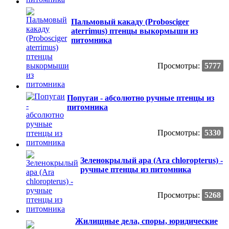
Пальмовый какаду (Probosciger
aterrimus) птенцы выкормыши из
питомника
Просмотры:
5777
Попугаи - абсолютно ручные птенцы из
питомника
Просмотры:
5330
Зеленокрылый ара (Ara chloropterus) -
ручные птенцы из питомника
Просмотры:
5268
Жилищные дела, споры, юридические