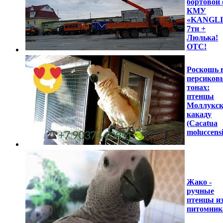
бортовой 
КМУ
«KANGL
7тн +
Люлька!
ОТС!
Роскошь 
персиков
тонах:
птенцы
Моллукск
какаду
(Cacatua
moluccensi
Жако -
ручные
птенцы и
питомник