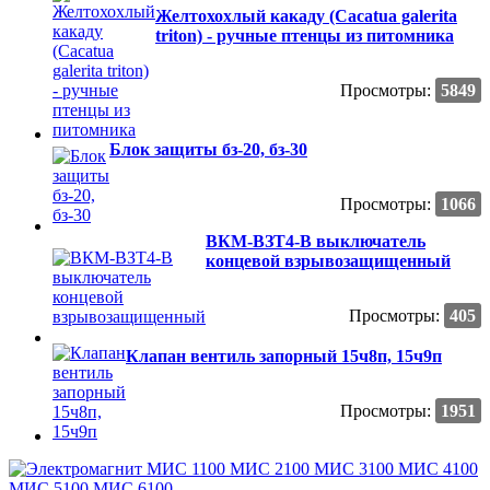
Желтохохлый какаду (Сacatua galerita
triton) - ручные птенцы из питомника
Просмотры:
5849
Блок защиты бз-20, бз-30
Просмотры:
1066
ВКМ-ВЗТ4-В выключатель
концевой взрывозащищенный
Просмотры:
405
Клапан вентиль запорный 15ч8п, 15ч9п
Просмотры:
1951