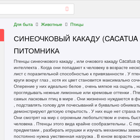
Для быта
Животные
Птицы
СИНЕОЧКОВЫЙ КАКАДУ (CACATUA
ПИТОМНИКА
Птенцы синеочкового какаду , или очкового какаду Cacatua 
интеллекта . Когда они попадают к человеку в возрасте нес
лист с поразительной способностью к привязанности . У пт
круги вокруг глаз , хотя их цвет становится максимально со
Оперение у них идеально белое , очень мягкое на ощупь , 
проглядывать нежные лимонные или кремовые оттенки . Пте
самых ласковых птиц в мире . Они жизненно нуждаются в фи
, подставлять голову для почесываний и буквально обнимать
демонстрируют детскую открытость . У них еще нет страха 
Они смотрят на мир с огромным любопытством и очень быст
человека . Птенцы этого вида крайне сообразительны . С п
предметами , разбирать игрушки и изучать механизмы замков
постоянно нужна умственная нагрузка . В юном возрасте они