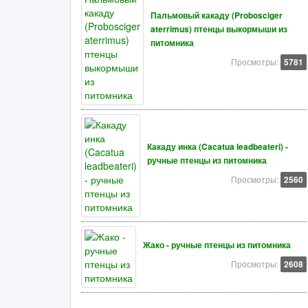
Пальмовый какаду (Probosciger
aterrimus) птенцы выкормыши из
питомника
Просмотры:
5781
Какаду инка (Cacatua leadbeateri) -
ручные птенцы из питомника
Просмотры:
2560
Жако - ручные птенцы из питомника
Просмотры:
2608