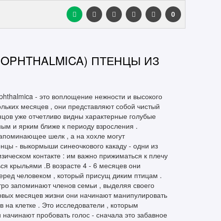
0
 OPHTHALMICA) ПТЕНЦЫ ИЗ
ophthalmica - это воплощение нежности и высокого
кольких месяцев , они представляют собой чистый
енцов уже отчетливо видны характерные голубые
чным и ярким ближе к периоду взросления .
напоминающее шелк , а на хохле могут
нцы - выкормыши синеочкового какаду - одни из
зическом контакте : им важно прижиматься к плечу
ся крыльями .В возрасте 4 - 6 месяцев они
перед человеком , который присущ диким птицам .
ро запоминают членов семьи , выделяя своего
ервых месяцев жизни они начинают манипулировать
 на клетке . Это исследователи , которым
 начинают пробовать голос - сначала это забавное