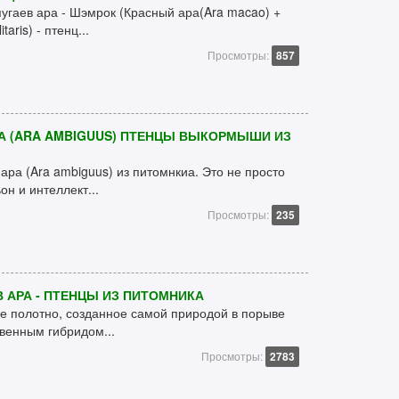
угаев ара - Шэмрок (Красный ара(Ara macao) +
aris) - птенц...
Просмотры:
857
А (ARA AMBIGUUS) ПТЕНЦЫ ВЫКОРМЫШИ ИЗ
ара (Ara ambiguus) из питомнкиа. Это не просто
н и интеллект...
Просмотры:
235
 АРА - ПТЕНЦЫ ИЗ ПИТОМНИКА
ое полотно, созданное самой природой в порыве
венным гибридом...
Просмотры:
2783