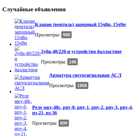
Случайные объявления
Клапан (вентиль) запорный 15ч8п, 15ч9п
Просмотры:
908
2уби-40/220-н устройство балластное
Просмотры:
246
Арматура светосигнальная АСЛ
Просмотры:
1068
Реле мку-48с, рпу-0, рпу-1, рпу-2, рпу-3, рпу-4,
пэ-21, пэ-36
Просмотры:
899