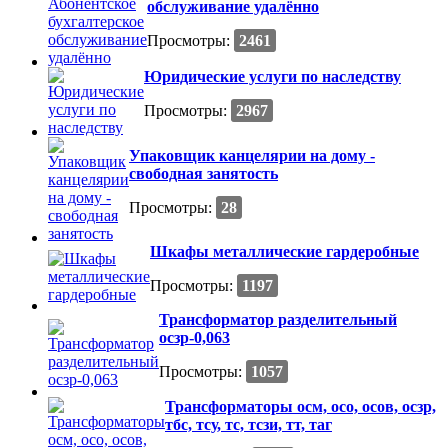
обслуживание удалённо
Просмотры:
2461
Юридические услуги по наследству
Просмотры:
2967
Упаковщик канцелярии на дому -
свободная занятость
Просмотры:
28
Шкафы металлические гардеробные
Просмотры:
1197
Трансформатор разделительный
осзр-0,063
Просмотры:
1057
Трансформаторы осм, осо, осов, осзр,
тбс, тсу, тс, тсзи, тт, таг