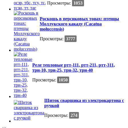
Просмотры:
1053
Роскошь в персиковых тонах: птенцы
Моллукского какаду (Cacatua
moluccensis)
Просмотры:
3777
Реле тепловые ртт-111, ртт-211, ртт-311,
трн-10, трн-25, трн-32, трн-40
Просмотры:
1050
Щиток сварщика из электрокартона с
ручкой
Просмотры:
274