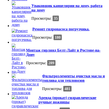
Упаковщик канцелярии на дому, работа
на дому
Просмотры:
35
Ремонт гидронасоса погрузчика.
Просмотры:
180
Монтаж гирлянд Белт-Лайт в Ростове-на-
Дону
Просмотры:
289
Фильтроэлементы очистки масла и
топлива для тепловозов
Просмотры:
481
Аренда (прокат) гидравлические
ручные ножницы