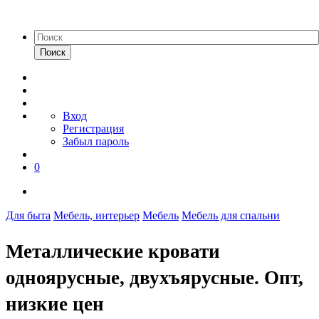
Поиск
Вход
Регистрация
Забыл пароль
0
Для быта
Мебель, интерьер
Мебель
Мебель для спальни
Металлические кровати
одноярусные, двухъярусные. Опт,
низкие цен