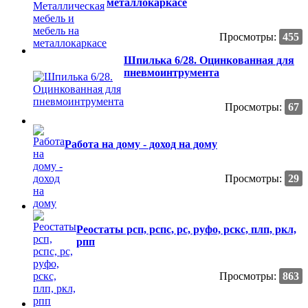
металлокаркасе
Просмотры:
455
Шпилька 6/28. Оцинкованная для
пневмоинтрумента
Просмотры:
67
Работа на дому - доход на дому
Просмотры:
29
Реостаты рсп, рспс, рс, руфо, рскс, плп, ркл,
рпп
Просмотры:
863