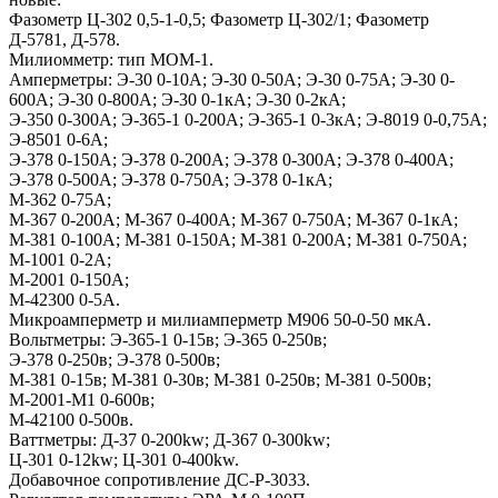
Фазометр Ц-302 0,5-1-0,5; Фазометр Ц-302/1; Фазометр
Д-5781, Д-578.
Милиомметр: тип МОМ-1.
Амперметры: Э-30 0-10А; Э-30 0-50А; Э-30 0-75А; Э-30 0-
600А; Э-30 0-800А; Э-30 0-1кА; Э-30 0-2кА;
Э-350 0-300А; Э-365-1 0-200А; Э-365-1 0-3кА; Э-8019 0-0,75А;
Э-8501 0-6А;
Э-378 0-150А; Э-378 0-200А; Э-378 0-300А; Э-378 0-400А;
Э-378 0-500А; Э-378 0-750А; Э-378 0-1кА;
М-362 0-75А;
М-367 0-200А; М-367 0-400А; М-367 0-750А; М-367 0-1кА;
М-381 0-100А; М-381 0-150А; М-381 0-200А; М-381 0-750А;
М-1001 0-2А;
М-2001 0-150А;
М-42300 0-5А.
Микроамперметр и милиамперметр М906 50-0-50 мкА.
Вольтметры: Э-365-1 0-15в; Э-365 0-250в;
Э-378 0-250в; Э-378 0-500в;
М-381 0-15в; М-381 0-30в; М-381 0-250в; М-381 0-500в;
М-2001-М1 0-600в;
М-42100 0-500в.
Ваттметры: Д-37 0-200kw; Д-367 0-300kw;
Ц-301 0-12kw; Ц-301 0-400kw.
Добавочное сопротивление ДС-Р-3033.