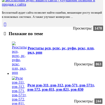
Бесплатный аудит сайта позволит найти ошибки, мешающие росту позиций
в поисковых системах. А также улучшат конверсию ...
Просмотры:
1478
Похожие по теме
Реостаты рсп, рспс, рс, руфо, рскс, плп,
ркл, рпп
Просмотры:
863
Реле рэв-311, рэв-312, рэв-571, рэв-571т,
рэв-572, рэв-811, рэв-821, рэв-830
Просмотры:
244