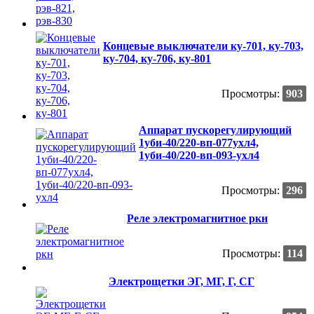
Концевые выключатели ку-701, ку-703,
ку-704, ку-706, ку-801
Просмотры:
903
Аппарат пускорегулирующий
1уби-40/220-вп-077ухл4,
1уби-40/220-вп-093-ухл4
Просмотры:
296
Реле электромагнитное ркн
Просмотры:
114
Электрощетки ЭГ, МГ, Г, СГ