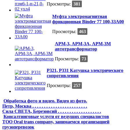
Просмотры:
381
Муфта электромагнитная
фрикционная Binder 77 100-33A00
Просмотры:
463
АРМ-3, АРМ-3А, АРМ-3М
автотрансформатор
Просмотры:
73
Р321, Р331 Катушка электрического
сопротивления
Просмотры:
257
Обработка фото и видео. Видео из фото.
Петр, Москва . . . . . . . . . . . . . . . . . . . . . . . .
Сила СВЕТА, Березовсий . . . . . . . . . . . . . . . . . . .
Консалтинговые услуги от ведущих специалистов
ТОО Oral trans company, занимаемся организацией
грузоперевозок