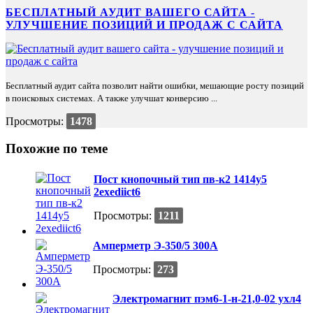
БЕСПЛАТНЫЙ АУДИТ ВАШЕГО САЙТА -
УЛУЧШЕНИЕ ПОЗИЦИЙ И ПРОДАЖ С САЙТА
Бесплатный аудит сайта позволит найти ошибки, мешающие росту позиций
в поисковых системах. А также улучшат конверсию ...
Просмотры:
1478
Похожие по теме
Пост кнопочный тип пв-к2 1414у5
2exеdiict6
Просмотры:
1211
Амперметр Э-350/5 300А
Просмотры:
273
Электромагнит пэм6-1-н-21,0-02 ухл4