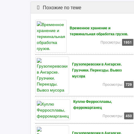
Похожие по теме
Временное хранение и
терминальная обработка грузов.
Просмотры:
1951
Грузоперевозки в Ангарске.
Грузчики. Переезды. Вывоз
мусора
Просмотры:
729
Куплю Ферросплавы,
ферромарганец
Просмотры:
450
Грузоперевозки в Ангарске.