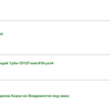
од
щий 1уби-15/127-впп-910-ухл4
кциона Кореи во Владивосток под заказ