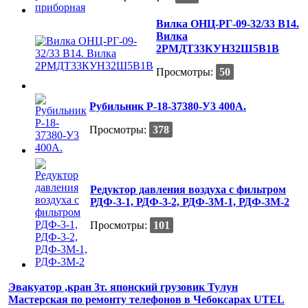
Вилка ОНЦ-РГ-09-32/33 В14.
Вилка
2РМДТ33КУН32Ш5В1В
Просмотры:
50
Рубильник Р-18-37380-У3 400А.
Просмотры:
378
Редуктор давления воздуха с фильтром
РДФ-3-1, РДФ-3-2, РДФ-3М-1, РДФ-3М-2
Просмотры:
101
Эвакуатор ,кран 3т. японский грузовик Тулун
Мастерская по ремонту телефонов в Чебоксарах UTEL