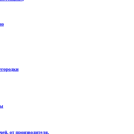
но
егородки
ры
чей, от производителя.