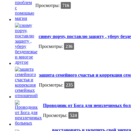
Просмотры:
716
сниму порчу, поставлю защиту , уберу безд
Просмотры:
236
защита семейного счастья и коррекция с
Просмотры:
235
Проводник от Бога для неизлечимых бо
Просмотры:
524
восстановить и укрепить свой энерг