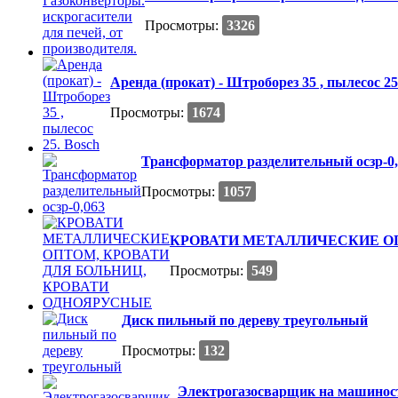
Просмотры:
3326
Аренда (прокат) - Штроборез 35 , пылесос 25
Просмотры:
1674
Трансформатор разделительный осзр-0,
Просмотры:
1057
КРОВАТИ МЕТАЛЛИЧЕСКИЕ ОП
Просмотры:
549
Диск пильный по дереву треугольный
Просмотры:
132
Электрогазосварщик на машинос