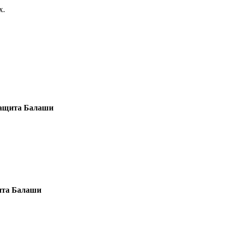
х.
защита Балаши
ита Балаши