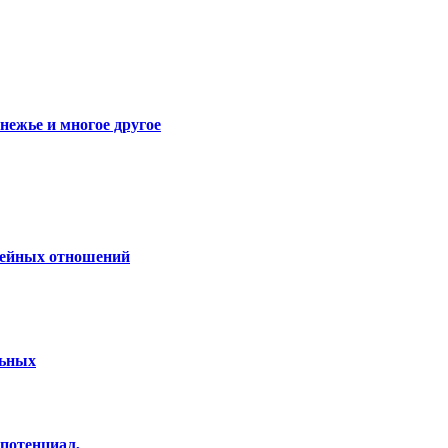
енежье и многое другое
емейных отношений
льных
опотенциал,