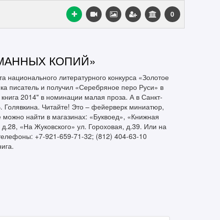
0
ОМАННЫХ КОПИЙ»
а национального литературного конкурса «Золотое
ика писатель и получил «Серебряное перо Руси» в
книга 2014" в номинации малая проза. А в Санкт-
. Голявкина. Читайте! Это – фейерверк миниатюр,
е можно найти в магазинах: «Буквоед», «Книжная
 д.28, «На Жуковского» ул. Гороховая, д.39. Или на
телефоны: +7-921-659-71-32; (812) 404-63-10
ига.