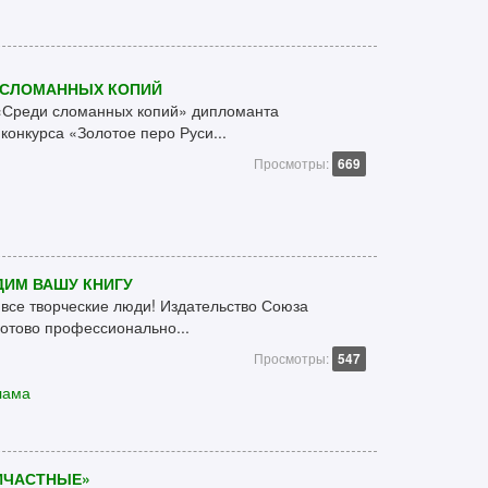
И СЛОМАННЫХ КОПИЙ
 «Среди сломанных копий» дипломанта
конкурса «Золотое перо Руси...
Просмотры:
669
ИМ ВАШУ КНИГУ
 все творческие люди! Издательство Союза
отово профессионально...
Просмотры:
547
лама
ИЧАСТНЫЕ»