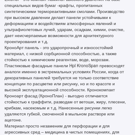
специальных видов бумаг -крафты, пропитанных
синтетическими термореактивными смолами. Производство
при высоком давлении делает панели устойчивыми к
деформациям и воздействиям атмосферных явлений и
ультрафиолетовых лучей, ударам, осадкам, химии, очистке,
дает неисчерпаемые возможности для архитектурного
проектирования и т.д.
КроноАрт панель - это ударопрочный и износостойкий
материал, с низкой сорбционной способностью, а также
стойкостью к химическим реагентам, воде, морозам.
Пластиковые фасадные панели Hpl KronoSpan превосходят
аналоги именно в экстремальных условиях России, когда от
декоративных панелей требуется не только соответствие
концепции по расцветке или рисунку, но и по красоте и
высокой эксплуатационной способности. Кронокомпакт
Кроноарт фасад (КроноПлан) - выгодно отличается
стойкостью к граффити, разводам от ветоши, жиру, плесени,
крибкам, насекомым и т.д. Нанесенные рисунки легко
удаляются губкой, смоченной в мыльном растворе или
ацетоне.
Материал просто незаменим для перфорации и для
агрессивных сред – медицина в чистых помещениях, для