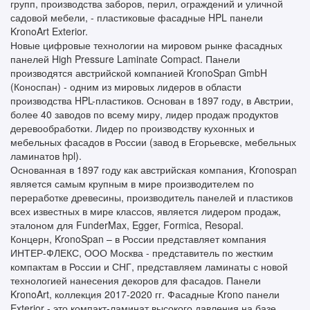
групп, производства заборов, перил, ограждений и уличной
садовой мебели, - пластиковые фасадные HPL панели
KronoArt Exterior.
Новые цифровые технологии на мировом рынке фасадных
панелей High Pressure Laminate Compact. Панели
производятся австрийской компанией KronoSpan GmbH
(Коноспан) - одним из мировых лидеров в области
производства HPL-пластиков. Основан в 1897 году, в Австрии,
более 40 заводов по всему миру, лидер продаж продуктов
деревообработки. Лидер по производству кухонных и
мебельных фасадов в России (завод в Егорьевске, мебельных
ламинатов hpl).
Основанная в 1897 году как австрийская компания, Kronospan
является самым крупным в мире производителем по
переработке древесины, производитель панелей и пластиков
всех известных в мире классов, является лидером продаж,
эталоном для FunderMax, Egger, Formica, Resopal.
Концерн, KronoSpan – в России представляет компания
ИНТЕР-ФЛЕКС, ООО Москва - представитель по жестким
компактам в России и СНГ, представляем ламинаты с новой
технологией нанесения декоров для фасадов. Панели
KronoArt, коллекция 2017-2020 гг. Фасадные Krono панели
Exterior - это компакт-ламинат высокого давления на базе