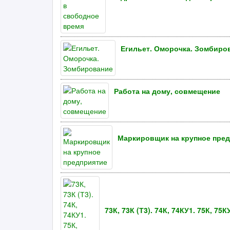
Егильет. Оморочка. Зомбиро
Работа на дому, совмещение
Маркировщик на крупное пре
73К, 73К (Т3). 74К, 74КУ1. 75К, 75