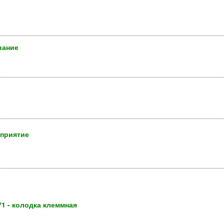
вание
дприятие
КУ1 - колодка клеммная