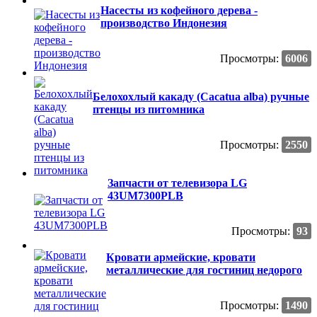
Насесты из кофейного дерева -
производство Индонезия
Просмотры:
6006
Белохохлый какаду (Cacatua alba) ручные
птенцы из питомника
Просмотры:
2550
Запчасти от телевизора LG
43UM7300PLB
Просмотры:
93
Кровати армейские, кровати
металлические для гостиниц недорого
Просмотры:
1490