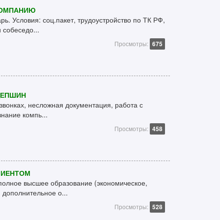
КОМПАНИЮ
ь. Условия: соц.пакет, трудоустройство по ТК РФ,
 собеседо...
Просмотры:
675
ЦЕПШИН
звонках, несложная документация, работа с
нание компь...
Просмотры:
458
ЛИЕНТОМ
полное высшее образование (экономическое,
 дополнительное о...
Просмотры:
528