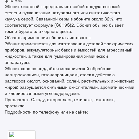
ф40 мм.
Эбонит листовой - представляет собой продукт высокой
степени вулканизации натурального или синтетического
каучука серой. Связанной серы в эбоните около 32%, что
соответствует формуле (C6H9S)2. Эбонит обычно бывает
тёмно-бурого или чёрного цвета.
Область применения эбонита листового –
Эбонит применяется для изготовления деталей электрических
приборов, аккумуляторных баков и ёмкостей для агрессивный
жидкостей, а также для гуммирования химической
аппаратуры.
Эбонит хорошо поддаётся механической обработке,
негигроскопичен, газонепроницаем, стоек к действию
растворов кислот, оснований, солей, растительных и животных
жиров; разрушается сильными окислителями, ароматическими
и хлорированными углеводородами.
Предлагает: Слюду, фторопласт, гетинакс, текстолит,
оргстекло.
Подробности по телефону или на сайте: