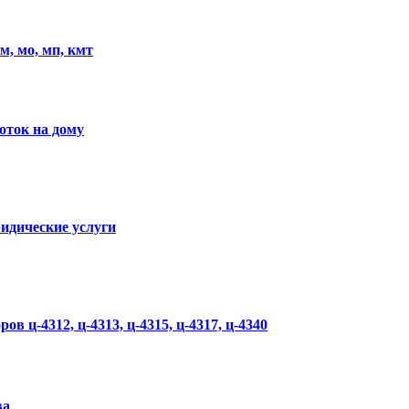
м, мо, мп, кмт
оток на дому
ридические услуги
 ц-4312, ц-4313, ц-4315, ц-4317, ц-4340
ва