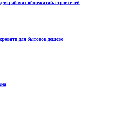
для рабочих общежитий, строителей
 кровати для бытовок дешево
вна