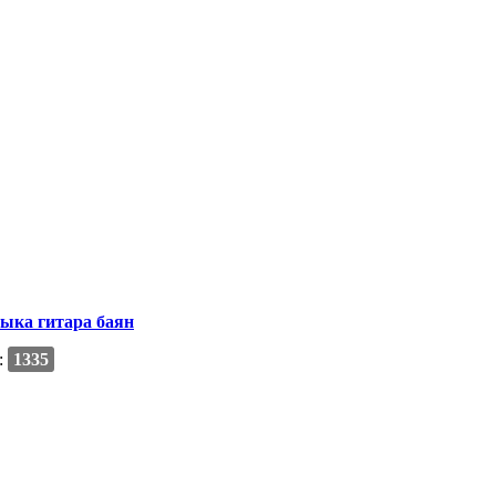
ыка гитара баян
:
1335