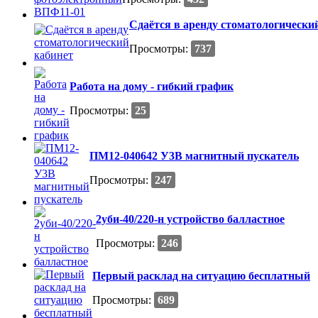
Сдаётся в аренду стоматологически
Просмотры:
737
Работа на дому - гибкий график
Просмотры:
25
ПМ12-040642 У3В магнитный пускатель
Просмотры:
247
2уби-40/220-н устройство балластное
Просмотры:
246
Первый расклад на ситуацию бесплатный
Просмотры:
689