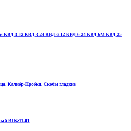
 КВД-3-12 КВД-3-24 КВД-6-12 КВД-6-24 КВД-6М КВД-25
ца. Калибр-Пробки. Скобы гладкие
ный ВПФ11-01