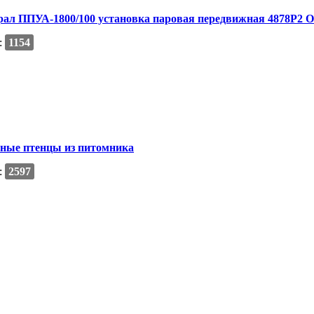
рал ППУА-1800/100 установка паровая передвижная 4878Р2 О
:
1154
чные птенцы из питомника
:
2597