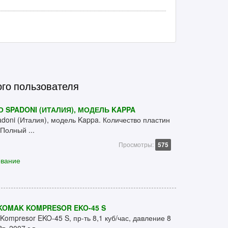
ого пользователя
О SPADONI (ИТАЛИЯ), МОДЕЛЬ KAPPA
adoni (Италия), модель Kappa. Количество пластин
Полный ...
Просмотры:
575
ование
OMAK KOMPRESOR EKO-45 S
ompresor EKO-45 S, пр-ть 8,1 куб/час, давление 8