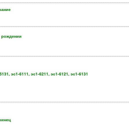
вание
о рождении
131, эс1-6111, эс1-6211, эс1-6121, эс1-6131
свинец