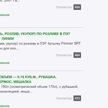
, 2007 г.в...
Просмотры:
936
ование
, РОЗЛИВ, УКУПОР) ПО РОЗЛИВУ В ПЭТ
1 ЛИНИИ
лив, укупор) по розливу в ПЭТ бутылку Fimmer SRT
н для опо...
Просмотры:
484
ование
ЪЕМ — 0,15 КУБ.М., РУБАШКА,
ТЕРМОС, МЕШАЛКА
150л (геометрический объем 170л), с рубашкой,
оизоляцией, меша...
Просмотры:
423
ование