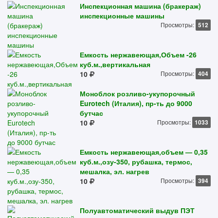
Инспекционная машина (бракераж)
инспекционные машины
Просмотры:
512
Емкость нержавеющая,Объем -26
куб.м.,вертикальная
10
Просмотры:
404
Моноблок розливо-укупорочный
Eurotech (Италия), пр-ть до 9000
бутчас
10
Просмотры:
1033
Емкость нержавеющая,объем — 0,35
куб.м.,озу-350, рубашка, термос,
мешалка, эл. нагрев
10
Просмотры:
394
Полуавтоматический выдув ПЭТ