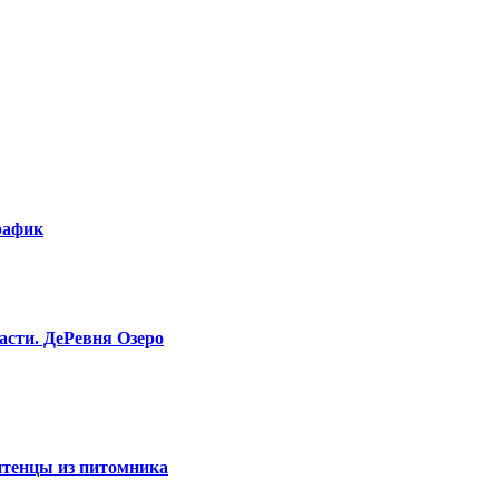
рафик
асти. ДeРевня Озеро
 птенцы из питомника