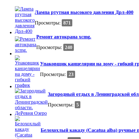
Лампа ртутная высокого давления Дрл-400
Просмотры:
871
Ремонт автокрана xcmg.
Просмотры:
240
Упаковщик канцелярии на дому - гибкий г
Просмотры:
23
Загородный отдых в Ленинградской обл
Просмотры:
5
Белохохлый какаду (Cacatua alba) ручные