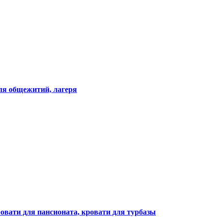
ля общежитий, лагеря
ровати для пансионата, кровати для турбазы