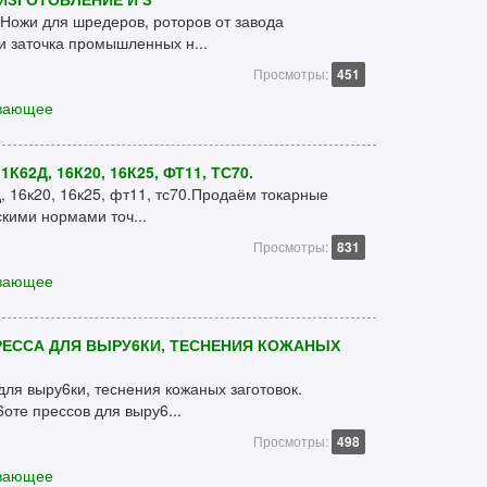
Ножи для шредеров, роторов от завода
и заточка промышленных н...
Просмотры:
451
вающее
62Д, 16К20, 16К25, ФТ11, ТС70.
, 16к20, 16к25, фт11, тс70.Продаём токарные
скими нормами точ...
Просмотры:
831
вающее
ЕССА ДЛЯ ВЫРУ6КИ, ТЕСНЕНИЯ КОЖАНЫХ
ля выру6ки, теснения кожаных заготовок.
оте прессов для выру6...
Просмотры:
498
вающее