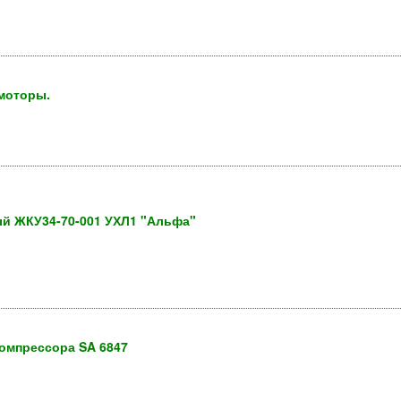
моторы.
й ЖКУ34-70-001 УХЛ1 "Альфа"
омпрессора SA 6847