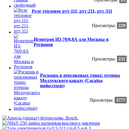
Реле тепловое ртт-111, ртт-211, ртт-311
Просмотры:
229
Игнитрон И3-70/0,8А для Москвы и
Регионов
Просмотры:
231
Роскошь в персиковых тонах: птенцы
Моллукского какаду (Cacatua
moluccensis)
Просмотры:
3777