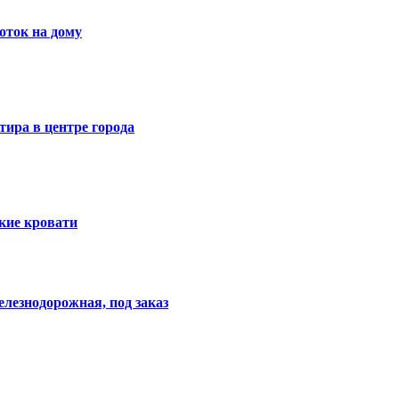
оток на дому
тира в центре города
кие кровати
елезнодорожная, под заказ