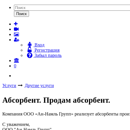
Поиск
Вход
Регистрация
Забыл пароль
0
Услуги
Другие услуги
Абсорбент. Продам абсорбент.
Компания ООО «Ан-Намль Групп» реализует абсорбенты про
C уважением,
ООО "Ан-Намль Групп"