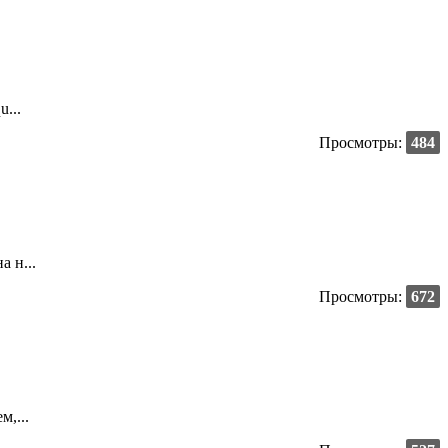
...
Просмотры:
484
 н...
Просмотры:
672
,...