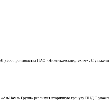
ЭГ) 200 производства ПАО «Нижнекамскнефтехим» . C уважение
«Ан-Намль Групп» реализует вторичную гранулу ПНД C уважен