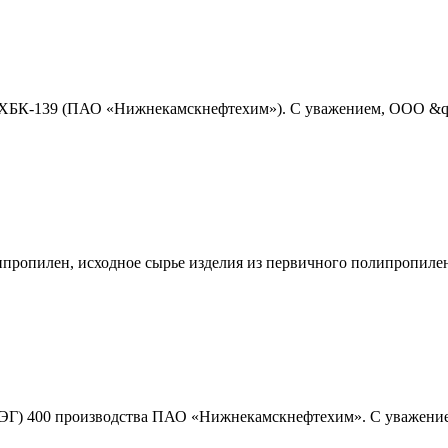
 ХБК-139 (ПАО «Нижнекамскнефтехим»). C уважением, ООО &qu
опилен, исходное сырье изделия из первичного полипропилена
ЭГ) 400 производства ПАО «Нижнекамскнефтехим». C уважением