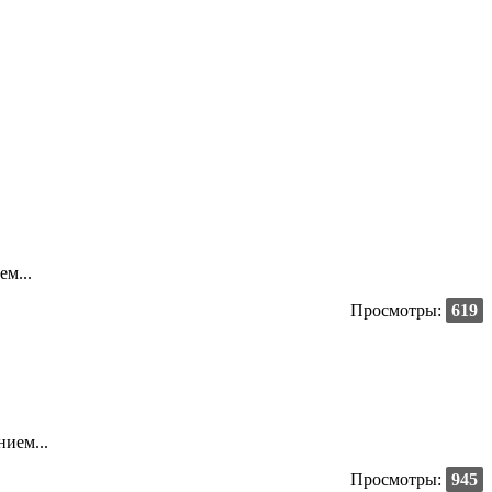
м...
Просмотры:
619
ием...
Просмотры:
945