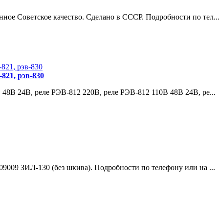
ое Советское качество. Сделано в СССР. Подробности по тел..
-821, рэв-830
 48В 24В, реле РЭВ-812 220В, реле РЭВ-812 110В 48В 24В, ре...
9009 ЗИЛ-130 (без шкива). Подробности по телефону или на ...