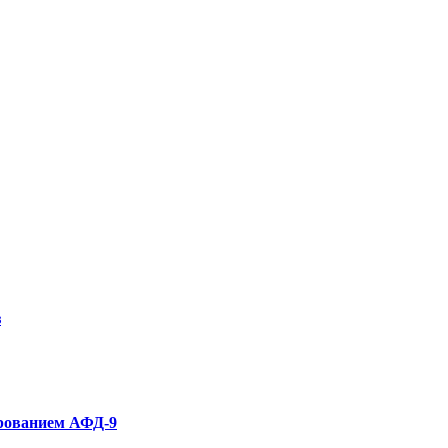
з
рованием АФД-9