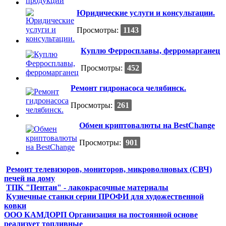
Юридические услуги и консультации.
Просмотры:
1143
Куплю Ферросплавы, ферромарганец
Просмотры:
452
Ремонт гидронасоса челябинск.
Просмотры:
261
Обмен криптовалюты на BestChange
Просмотры:
901
Ремонт телевизоров, мониторов, микроволновых (СВЧ)
печей на дому
ТПК "Пентан" - лакокрасочные материалы
Кузнечные станки серии ПРОФИ для художественной
ковки
ООО КАМДОРП Организация на постоянной основе
реализует топливные