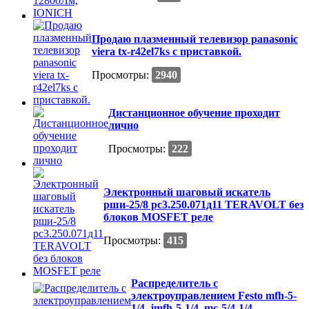
Продаю плазменный телевизор panasonic
viera tx-r42el7ks с приставкой.
Просмотры:
2940
Дистанционное обучение проходит
лично
Просмотры:
222
Электронный шаговый искатель
рши-25/8 рс3.250.071д11 TERAVOLT без
блоков MOSFET реле
Просмотры:
415
Распределитель с
электроуправлением Festo mfh-5-
1/4, jmfh-5-1/4, mc-5/4-1/4