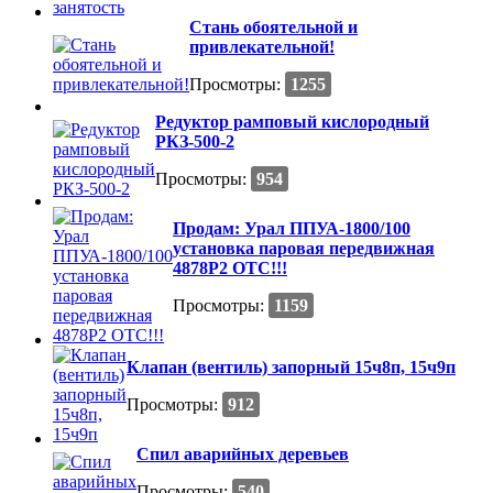
Стань обоятельной и
привлекательной!
Просмотры:
1255
Редуктор рамповый кислородный
РКЗ-500-2
Просмотры:
954
Продам: Урал ППУА-1800/100
установка паровая передвижная
4878Р2 ОТС!!!
Просмотры:
1159
Клапан (вентиль) запорный 15ч8п, 15ч9п
Просмотры:
912
Спил аварийных деревьев
Просмотры:
540