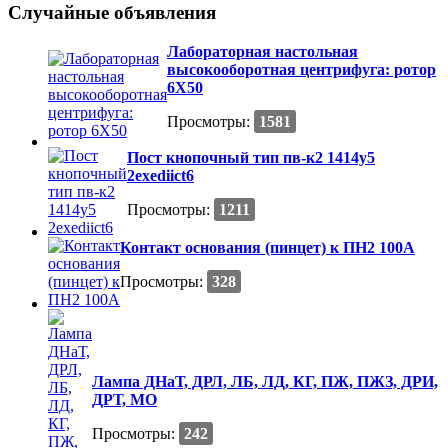
Случайные объявления
Лабораторная настольная
высокооборотная центрифуга: ротор
6Х50
Просмотры:
1581
Пост кнопочный тип пв-к2 1414у5
2exеdiict6
Просмотры:
1211
Контакт основания (пинцет) к ПН2 100А
Просмотры:
328
Лампа ДНаТ, ДРЛ, ЛБ, ЛД, КГ, ПЖ, ПЖЗ, ДРИ,
ДРТ, МО
Просмотры:
242