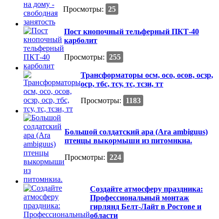
Просмотры:
25
Пост кнопочный тельферный ПКТ-40
карболит
Просмотры:
255
Трансформаторы осм, осо, осов, осзр,
оср, тбс, тсу, тс, тсзи, тт
Просмотры:
1183
Большой солдатский ара (Ara ambiguus)
птенцы выкормыши из питомнкиа.
Просмотры:
224
Создайте атмосферу праздника:
Профессиональный монтаж
гирлянд Белт-Лайт в Ростове и
области