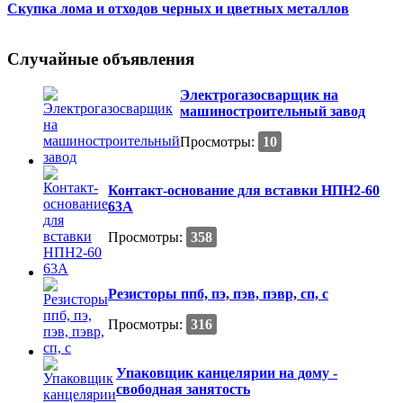
Скупка лома и отходов черных и цветных металлов
Случайные объявления
Электрогазосварщик на
машиностроительный завод
Просмотры:
10
Контакт-основание для вставки НПН2-60
63А
Просмотры:
358
Резисторы ппб, пэ, пэв, пэвр, сп, с
Просмотры:
316
Упаковщик канцелярии на дому -
свободная занятость