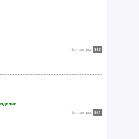
Просмотры:
383
 изделие
Просмотры:
961