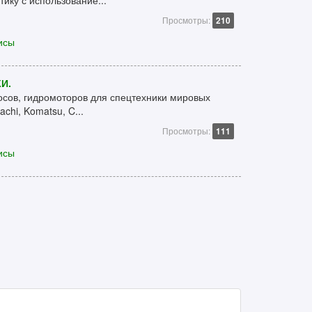
тику с использование...
Просмотры:
210
исы
И.
осов, гидромоторов для спецтехники мировых
achi, Komatsu, C...
Просмотры:
111
исы