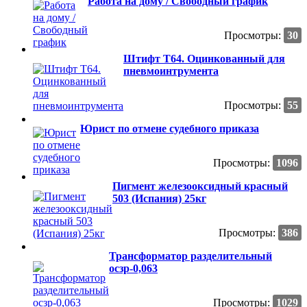
Работа на дому / Свободный график
Просмотры:
30
Штифт T64. Оцинкованный для
пневмоинтрумента
Просмотры:
55
Юрист по отмене судебного приказа
Просмотры:
1096
Пигмент железооксидный красный
503 (Испания) 25кг
Просмотры:
386
Трансформатор разделительный
осзр-0,063
Просмотры:
1029