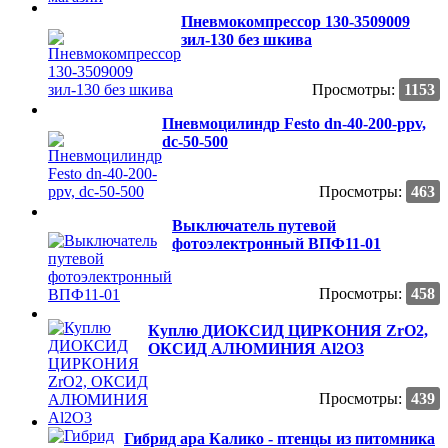
Пневмокомпрессор 130-3509009
зил-130 без шкива
Просмотры:
1153
Пневмоцилиндр Festo dn-40-200-ppv,
dc-50-500
Просмотры:
463
Выключатель путевой
фотоэлектронный ВПФ11-01
Просмотры:
458
Куплю ДИОКСИД ЦИРКОНИЯ ZrO2,
ОКСИД АЛЮМИНИЯ Al2O3
Просмотры:
439
Гибрид ара Калико - птенцы из питомника