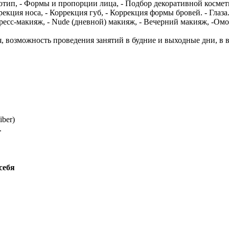
тотип, - Формы и пропорции лица, - Подбор декоративной космети
кция носа, - Коррекция губ, - Коррекция формы бровей. - Глаза
пресс-макияж, - Nude (дневной) макияж, - Вечерний макияж, -О
, возможность проведения занятий в будние и выходные дни, в 
ber)
.
себя