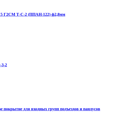
5 Г2СМ Т-С-2 (ППАН-122) ф2,8мм
-3-2
е покрытие для входных групп подъездов и пандусов