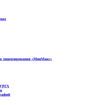
лнах
и и лицензирования «МинМакс»
УРГА
ля
графий