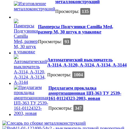
металлоконструкций
Просмотры:
135
Памперсы Подгузники Camilla Med,
размер М, 30 штук в упаковке
Просмотры:
93
Автоматический выключатель
А-3114, А-3120, А-3124, А-3134, А-3144
Просмотры:
1004
Предлагаем прокладка
амортизационная ЦП-363 ТУ 2539-
161-01124323-2003, новая
Просмотры:
347