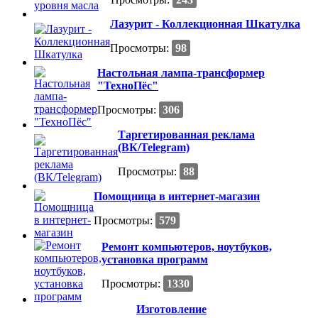
Лазурит - Коллекционная Шкатулка
Просмотры:
98
Настольная лампа-трансформер
"ТехноПёс"
Просмотры:
306
Таргетированная реклама
(ВК/Telegram)
Просмотры:
88
Помощница в интернет-магазин
Просмотры:
579
Ремонт компьютеров, ноутбуков,
установка программ
Просмотры:
1330
Изготовление