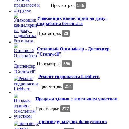
Просмотры:
586
Упаковщик канцелярии на дому -
подработка без опыта
Просмотры:
29
Столовый Органайзер - Диспенсер
"Cromwell"
Просмотры:
596
Ремонт гидронасоса Liebherr.
Просмотры:
254
Продажа здания с земельным участком
Просмотры:
277
произведу закупку флокулянтов