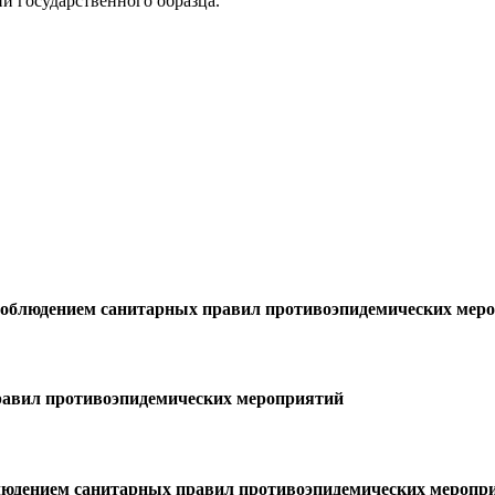
 государственного образца.
соблюдением санитарных правил противоэпидемических мер
равил противоэпидемических мероприятий
блюдением санитарных правил противоэпидемических меропр