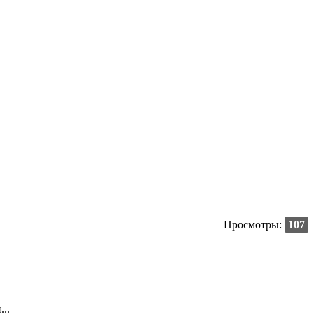
Просмотры:
107
..