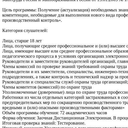
Цель программы: Получение (актуализация) необходимых знани
компетенции, необходимые для выполнения нового вида профе
производственный контроль».
Категория слушателей:
Лица, старше 18 лет
Лица, получающие среднее профессиональное и (или) высшее 
Лица, имеющие высшее или среднее профессиональное образов
педагогического процесса в условиях организациях электронно
Руководители и заместители руководителей организаций, гла
Члены комиссий по проверке знаний требований охраны труда
Руководители и их заместители, специалисты, инженерно-техн
подразделениях, а также контроль и технический надзор за про
Руководители и специалисты служб охраны труда организаций
Члены комитетов (комиссий) по охране труда
Уполномоченные (доверенные) лица по охране труда професс
Работники из числа отдельных категорий застрахованных в со
предупредительных мер по сокращению производственного трав
вредными и (или) опасными производственными факторами»
Объём программы обучения: 72 академических часов
Форма обучения: Заочная Дистанционная Электронная. В проц
Итоговая проверка знаний: Тестирование.