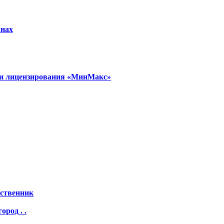
лнах
и и лицензирования «МинМакс»
бственник
род . .