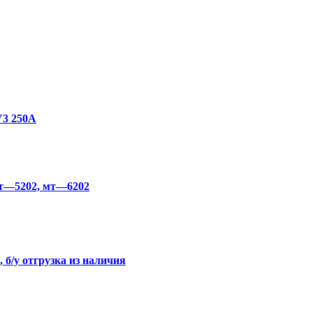
У3 250А
мт—5202, мт—6202
 б/у отгрузка из наличия