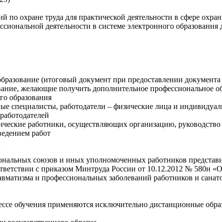
й по охране труда для практической деятельности в сфере охр
ссиональной деятельности в системе электронного образования
образование (итоговый документ при предоставлении документа
ание, желающие получить дополнительное профессиональное об
го образования
вные специалисты, работодатели – физические лица и индивиду
 работодателей
ические работники, осуществляющих организацию, руководство 
ведением работ
;
иональных союзов и иных уполномоченных работников представ
ответствии с приказом Минтруда России от 10.12.2012 № 580н 
матизма и профессиональных заболеваний работников и санатор
ессе обучения применяются исключительно дистанционные образ