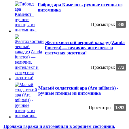
Гибрид ара Камелот - ручные птенцы из
питомника
Просмотры:
848
Желтохвостый черный какаду (Zanda
funerea) — величие, интеллект и
статусная экзотика!
Просмотры:
772
Малый солдатский ара (Ara militaris) -
ручные птенцы из питомника
Просмотры:
1393
Продажа гаража и автомобиля в хорошем состоянии.