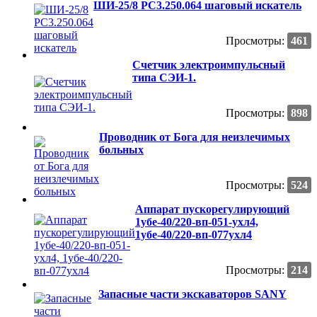
ШИ-25/8 РС3.250.064 шаговый искатель
Просмотры:
461
Счетчик электроимпульсный
типа СЭИ-1.
Просмотры:
898
Проводник от Бога для неизлечимых
больных
Просмотры:
524
Аппарат пускорегулирующий
1убе-40/220-вп-051-ухл4,
1убе-40/220-вп-077ухл4
Просмотры:
214
Запасные части экскаваторов SANY