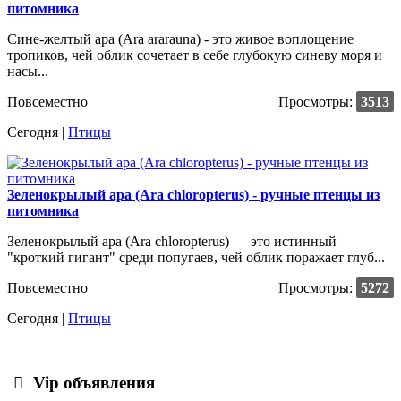
питомника
Сине-желтый ара (Ara ararauna) - это живое воплощение
тропиков, чей облик сочетает в себе глубокую синеву моря и
насы...
Повсеместно
Просмотры:
3513
Сегодня |
Птицы
Зеленокрылый ара (Ara chloropterus) - ручные птенцы из
питомника
Зеленокрылый ара (Ara chloropterus) — это истинный
"кроткий гигант" среди попугаев, чей облик поражает глуб...
Повсеместно
Просмотры:
5272
Сегодня |
Птицы
Vip объявления