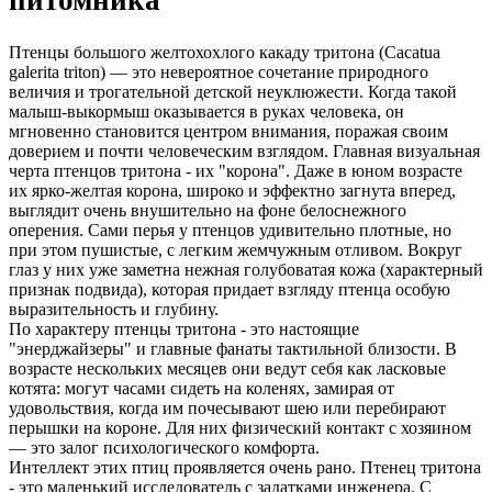
питомника
Птенцы большого желтохохлого какаду тритона (Cacatua
galerita triton) — это невероятное сочетание природного
величия и трогательной детской неуклюжести. Когда такой
малыш-выкормыш оказывается в руках человека, он
мгновенно становится центром внимания, поражая своим
доверием и почти человеческим взглядом. Главная визуальная
черта птенцов тритона - их "корона". Даже в юном возрасте
их ярко-желтая корона, широко и эффектно загнута вперед,
выглядит очень внушительно на фоне белоснежного
оперения. Сами перья у птенцов удивительно плотные, но
при этом пушистые, с легким жемчужным отливом. Вокруг
глаз у них уже заметна нежная голубоватая кожа (характерный
признак подвида), которая придает взгляду птенца особую
выразительность и глубину.
По характеру птенцы тритона - это настоящие
"энерджайзеры" и главные фанаты тактильной близости. В
возрасте нескольких месяцев они ведут себя как ласковые
котята: могут часами сидеть на коленях, замирая от
удовольствия, когда им почесывают шею или перебирают
перышки на короне. Для них физический контакт с хозяином
— это залог психологического комфорта.
Интеллект этих птиц проявляется очень рано. Птенец тритона
- это маленький исследователь с задатками инженера. С