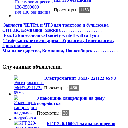
зил-130 без шкива
Просмотры:
1153
Запчасти ЧЕТРА и ЧТЗ для трактора и бульдозера
СИТЭК, Компания, Москва . . . . . . . . . . . . . . . . . .
Eziz Erkin economical society write I will call you
Тамбуканские свечи ,крем - Урология , Гинекология ,
Проктология.
Мыльное царство, Компания, Новосибирск . . . . . . . . . . .
Случайные объявления
Электромагнит ЭМ37-221122-65У3
Просмотры:
460
Упаковщик канцелярии на дому -
подработка
Просмотры:
30
КГТ 220-1000-1 лампа кварцевая