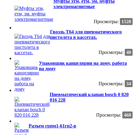
Муфты этм, етм, эм. муфты
электромагнитные
Просмотры:
1528
Гвоздь T64 для пневматического
пистолета в кассетах.
Просмотры:
40
Упаковщик канцелярии на дому, работа
на дому
Просмотры:
34
Пневматический клапан bosch 0 820
016 228
Просмотры:
468
Разъем грпм1-61гп2-в