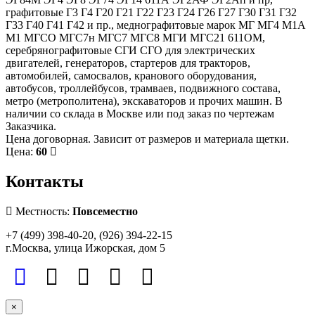
графитовые Г3 Г4 Г20 Г21 Г22 Г23 Г24 Г26 Г27 Г30 Г31 Г32
Г33 Г40 Г41 Г42 и пр., меднографитовые марок МГ МГ4 М1А
М1 МГСО МГС7н МГС7 МГС8 МГИ МГС21 611ОМ,
серебрянографитовые СГИ СГО для электрических
двигателей, генераторов, стартеров для тракторов,
автомобилей, самосвалов, кранового оборудования,
автобусов, троллейбусов, трамваев, подвижного состава,
метро (метрополитена), экскаваторов и прочих машин. В
наличии со склада в Москве или под заказ по чертежам
Заказчика.
Цена договорная. Зависит от размеров и материала щетки.
Цена:
60
Контакты
Местность:
Повсеместно
+7 (499) 398-40-20, (926) 394-22-15
г.Москва, улица Ижорская, дом 5
×