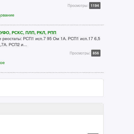
Просмотры:
1194
дование
УФО, РСКС, ПЛП, РКЛ, РПП
реостаты: РСП1 исп.7 95 Ом 1А. РСП1 исп.17 6,5
7А. РСП2 и...
Просмотры:
856
кое