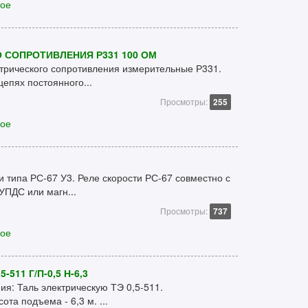
кое
 СОПРОТИВЛЕНИЯ Р331 100 ОМ
трического сопротивления измерительные Р331.
епях постоянного...
Просмотры:
255
кое
 типа РС-67 У3. Реле скорости РС-67 совместно с
УПДС или магн...
Просмотры:
737
кое
511 Г/П-0,5 Н-6,3
ия: Таль электрическую ТЭ 0,5-511.
ота подъема - 6,3 м. ...