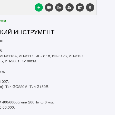
0
нты
СКИЙ ИНСТРУМЕНТ
нт.
5.
ИП-3113А, ИП-3117, ИП-3118, ИП-3126, ИП-3127,
1Б, ИП-2001, К-1802М.
мм.
1027.
ия): Тип GO220M, Тип G159R.
V 400/600об/мин 280Нм ф 6 мм.
.00.000.