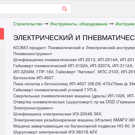
Строительство
Инструменты, оборудование
Инструме
ЭЛЕКТРИЧЕСКИЙ И ПНЕВМАТИЧЕ
КОЭМЗ продает: Пневматический и Электрический инструме
Пневмоинструмент-
Шлифмашинка пневматическая ИП-2013, ИП-2014А, ИП-201
Гайковерт пневматический ИП-3102А, ИП-3207А, ИП-3112А, 
ИП-3204М, ГПР-160, Гайковерт "Автоваз", МПС-2103, ИП-20
Бетонолом ИП-4607.
Пика-лопатка к бетонолому ИП-4607 (08,09) 470х70мм ф 34
Гайковерт пневматический угловой ГУП-6.
Сверлильная пневматическая машина (дрель) ИП-1026, ИП-
Отвертка пневматическая (шуруповерт) пр-ва DGD (Герман
Электроинструмент-
Шлифмашина электрическая ИЭ-2004Б 36V.
Электрическая резьбонарезная машина (Италия) 6MAFV 36
Машина завертывающая на балансирной подвеске НО 60. 00
Шуруповерт электрический ИЭ-3601В 42V.