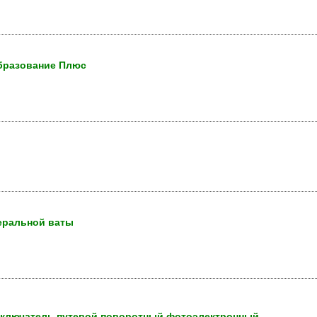
Образование Плюс
неральной ваты
выключатель путевой поворотный фотоэлектронный