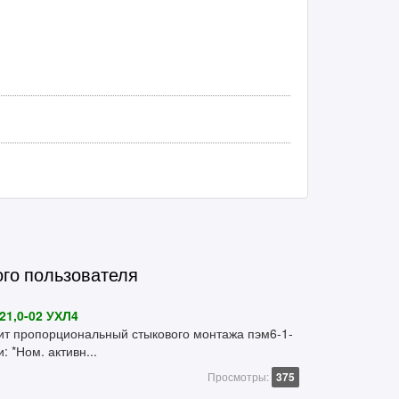
ого пользователя
1,0-02 УХЛ4
т пропорциональный стыкового монтажа пэм6-1-
: *Ном. активн...
Просмотры:
375